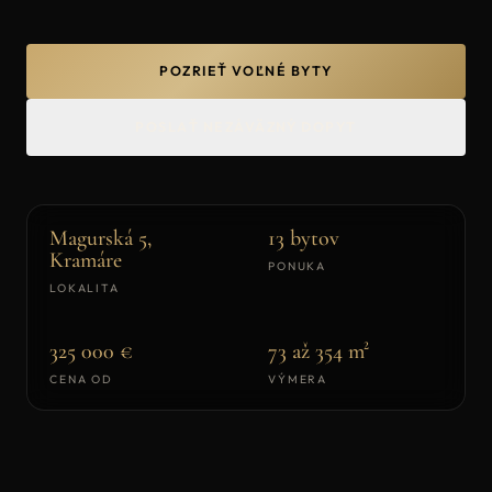
POZRIEŤ VOĽNÉ BYTY
POSLAŤ NEZÁVÄZNÝ DOPYT
Magurská 5,
13 bytov
Kramáre
PONUKA
LOKALITA
325 000 €
73 až 354 m²
CENA OD
VÝMERA